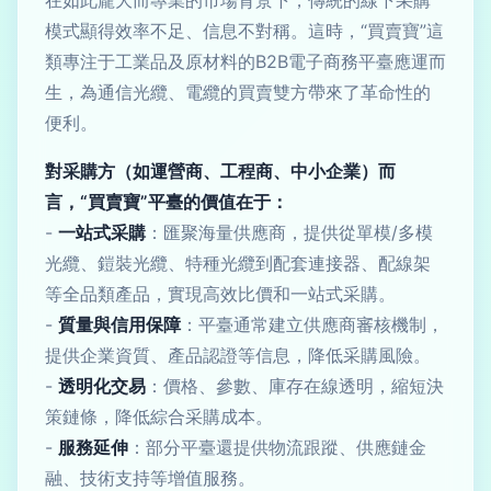
在如此龐大而專業的市場背景下，傳統的線下采購
模式顯得效率不足、信息不對稱。這時，“買賣寶”這
類專注于工業品及原材料的B2B電子商務平臺應運而
生，為通信光纜、電纜的買賣雙方帶來了革命性的
便利。
對采購方（如運營商、工程商、中小企業）而
言，“買賣寶”平臺的價值在于：
-
一站式采購
：匯聚海量供應商，提供從單模/多模
光纜、鎧裝光纜、特種光纜到配套連接器、配線架
等全品類產品，實現高效比價和一站式采購。
-
質量與信用保障
：平臺通常建立供應商審核機制，
提供企業資質、產品認證等信息，降低采購風險。
-
透明化交易
：價格、參數、庫存在線透明，縮短決
策鏈條，降低綜合采購成本。
-
服務延伸
：部分平臺還提供物流跟蹤、供應鏈金
融、技術支持等增值服務。