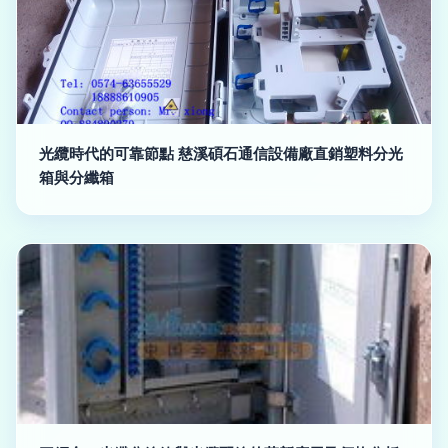
光纜時代的可靠節點 慈溪碩石通信設備廠直銷塑料分光
箱與分纖箱