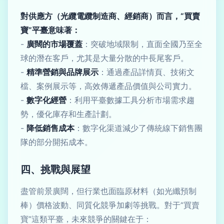
對供應方（光纜電纜制造商、經銷商）而言，“買賣
寶”平臺意味著：
-
廣闊的市場覆蓋
：突破地域限制，直面全國乃至全
球的潛在客戶，尤其是大量分散的中長尾客戶。
-
精準營銷與品牌展示
：通過產品詳情頁、技術文
檔、案例展示等，高效傳遞產品價值與公司實力。
-
數字化經營
：利用平臺數據工具分析市場需求趨
勢，優化庫存和生產計劃。
-
降低銷售成本
：數字化渠道減少了傳統線下銷售團
隊的部分開拓成本。
四、挑戰與展望
盡管前景廣闊，但行業也面臨原材料（如光纖預制
棒）價格波動、同質化競爭加劇等挑戰。對于“買賣
寶”這類平臺，未來競爭的關鍵在于：