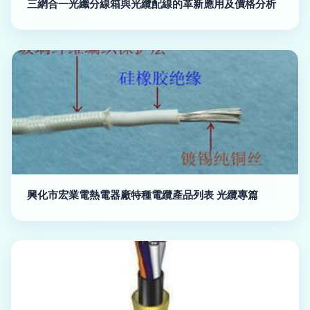
三網合一光纖分線箱與光纜配線的革新應用及價格分析
興化市宏業電熱電器廠特種電纜產品列表 光纜專篇