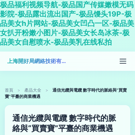
极品福利视频导航-极品国产传媒嫩模无码
影院-极品露出流出国产-极品馒头19P-极
品美女h片网站-极品美女凹凸一区-极品美
女扒开粉嫩小图片-极品美女长岛冰茶-极
品美女自慰喷水-极品美乳在线私拍
上海開好局網絡技術有限公司
首頁
>
產品大全
>
通信光纜與電纜 數字時代的脈絡與“買賣
寶”平臺的商業機遇
通信光纜與電纜 數字時代的脈
絡與“買賣寶”平臺的商業機遇