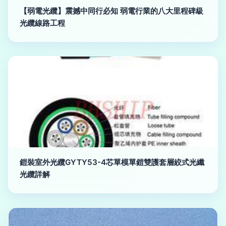
【弱電光纜】震撼中同行必知 弱電行業的八大里程碑級
光纜線路工程
鎧裝室外光纜GYTY53-4芯單模單鎧雙護套層絞式光纖
光纜詳解