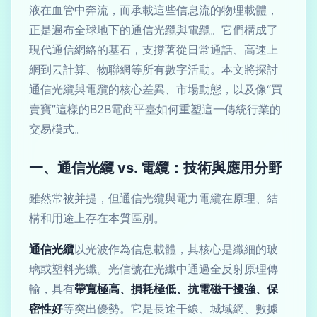
液在血管中奔流，而承載這些信息流的物理載體，
正是遍布全球地下的通信光纜與電纜。它們構成了
現代通信網絡的基石，支撐著從日常通話、高速上
網到云計算、物聯網等所有數字活動。本文將探討
通信光纜與電纜的核心差異、市場動態，以及像“買
賣寶”這樣的B2B電商平臺如何重塑這一傳統行業的
交易模式。
一、通信光纜 vs. 電纜：技術與應用分野
雖然常被并提，但通信光纜與電力電纜在原理、結
構和用途上存在本質區別。
通信光纜
以光波作為信息載體，其核心是纖細的玻
璃或塑料光纖。光信號在光纖中通過全反射原理傳
輸，具有
帶寬極高、損耗極低、抗電磁干擾強、保
密性好
等突出優勢。它是長途干線、城域網、數據