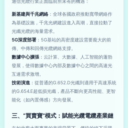
通信光纜行業正面臨前所未有的機遇：
新基建與千兆網絡
：全球各國政府推動寬帶網絡作
為基礎設施，千兆光網建設進入高潮，直接拉動了
光纖光纜的海量需求。
5G深度部署
：5G基站的高密度建設需要龐大的前
傳、中傳和回傳光纜網絡支撐。
數據中心擴張
：云計算、大數據、人工智能的蓬勃
發展，使得數據中心內部及數據中心之間的高速光
互連需求激增。
技術演進
：從普通的G.652.D光纖到適用于高速系統
的G.654.E超低損光纖，產品不斷向更高性能、更智
能化（如內置傳感）方向發展。
三、“買賣寶”模式：賦能光纜電纜產業鏈